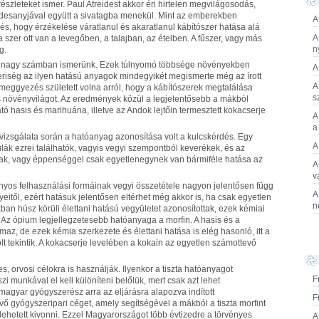
észleteket ismer. Paul Atreidest akkor éri hirtelen megvilágosodás,
desanyjával együtt a sivatagba menekül. Mint az emberekben
A
zés, hogy érzékelése váratlanul és akaratlanul kábítószer hatása alá
A
 szer ott van a levegőben, a talajban, az ételben. A fűszer, vagy más
n
g.
is nagy számban ismerünk. Ezek túlnyomó többsége növényekben
A
riség az ilyen hatású anyagok mindegyikét megismerte még az írott
A
zmeggyezés született volna arról, hogy a kábítószerek megtalálása
s
es növényvilágot. Az eredmények közül a legjelentősebb a mákból
tó hasis és marihuána, illetve az Andok lejtőin termesztett kokacserje
A
a
vizsgálata során a hatóanyag azonosítása volt a kulcskérdés. Egy
A
k ezrei találhatók, vagyis vegyi szempontból keverékek, és az
ak, vagy éppenséggel csak egyetlenegynek van bármiféle hatása az
A
v
yos felhasználási formáinak vegyi összetétele nagyon jelentősen függ
A
eitől, ezért hatásuk jelentősen eltérhet még akkor is, ha csak egyetlen
n
an húsz körüli élettani hatású vegyületet azonosítottak, ezek kémiai
. Az ópium legjellegzetesebb hatóanyaga a morfin. A hasis és a
lmaz, de ezek kémia szerkezete és élettani hatása is elég hasonló, itt a
t tekintik. A kokacserje levelében a kokain az egyetlen számottevő
, orvosi célokra is használják. Ilyenkor a tiszta hatóanyagot
F
i munkával el kell különíteni belőlük, mert csak azt lehet
gyar gyógyszerész arra az eljárásra alapozva indított
F
 gyógyszeripari céget, amely segítségével a mákból a tiszta morfint
hetett kivonni. Ezzel Magyarországot több évtizedre a törvényes
A