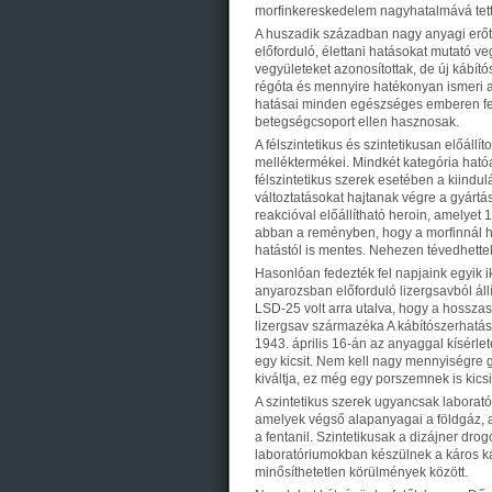
morfinkereskedelem nagyhatalmává tett
A huszadik században nagy anyagi erőt
előforduló, élettani hatásokat mutató v
vegyületeket azonosítottak, de új kábító
régóta és mennyire hatékonyan ismeri a
hatásai minden egészséges emberen fel
betegségcsoport ellen hasznosak.
A félszintetikus és szintetikusan előáll
melléktermékei. Mindkét kategória hatóa
félszintetikus szerek esetében a kiindu
változtatásokat hajtanak végre a gyártá
reakcióval előállítható heroin, amelyet
abban a reményben, hogy a morfinnál h
hatástól is mentes. Nehezen tévedhette
Hasonlóan fedezték fel napjaink egyik i
anyarozsban előforduló lizergsavból áll
LSD-25 volt arra utalva, hogy a hosszas
lizergsav származéka A kábítószerhatás 
1943. április 16-án az anyaggal kísérle
egy kicsit. Nem kell nagy mennyiségre 
kiváltja, ez még egy porszemnek is kicsi
A szintetikus szerek ugyancsak laborat
amelyek végső alapanyagai a földgáz, a
a fentanil. Szintetikusak a dizájner dr
laboratóriumokban készülnek a káros k
minősíthetetlen körülmények között.