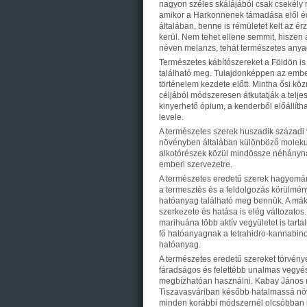
nagyon széles skálájából csak csekély r
amikor a Harkonnenek támadása elől é
általában, benne is rémületet kelt az ér
kerül. Nem tehet ellene semmit, hiszen a
néven melanzs, tehát természetes anya
Természetes kábítószereket a Földön 
található meg. Tulajdonképpen az embe
történelem kezdete előtt. Mintha ősi kö
céljából módszeresen átkutatják a telj
kinyerhető ópium, a kenderből előállítha
levele.
A természetes szerek huszadik századi 
növényben általában különböző molekulá
alkotórészek közül mindössze néhányn
emberi szervezetre.
A természetes eredetű szerek hagyomán
a termesztés és a feldolgozás körülmény
hatóanyag található meg bennük. A mákb
szerkezete és hatása is elég változatos
marihuána több aktív vegyületet is tarta
fő hatóanyagnak a tetrahidro-kannabinol
hatóanyag.
A természetes eredetű szereket törvényes
fáradságos és felettébb unalmas vegyész
megbízhatóan használni. Kabay János ma
Tiszavasváriban később hatalmassá növő
minden korábbi módszernél olcsóbban le