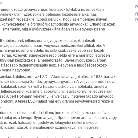
e.
D
 megmozgató gyógyszeripari kutatások folytak a növényekben
együletek után. Ezek sokféle betegség kezelésére alkalmas
Ú
szert nem fedeztek fel. Ebből derült ki, hogy az emberiség milyen
D
 környezetében előforduló tudatmódosító anyagokat. Érthető is: ezek
ismerhetők, míg a gyógyszerek általában csak egy-egy kisebb
ított kábítószerek jellemzően a gyógyszerkutatások baleseti
nyagait laboratóriumban, vegyészi módszerekkel állítják elő. A
lási anyag növényi eredetű, és rajta csak csekélyebb szerkezeti
s során. Az egyik legnevezetesebb példa erre a morfinból egyetlen
 1898-ban készítettek el a németországi Bayer gyógyszergyárban,
atásosabb fájdalomcsillapító lesz, s egyben a függőséget okozó
k volna nagyobbat.
konikus kábítószerét, az LSD-t. A kémiai anyagot először 1938-ban az
ították elő a svájci Sandoz gyógyszergyárban. A vegyület eredeti neve
 kutatások során ez volt a huszonötödik olyan molekula, amely a
felfedezéséről közismert laboratóriumi jegyzőkönyvi feljegyzés van:
tező Albert Hofmann véletlenül lenyelt az ujjhegyére tapadó anyagból
gondolni, a teljes LSD-hatást már egy gramm egyötvenezred része is
.
óriumokban készülnek, de jellemzően reakciók hosszú sorozatával,
 kőolaj és a levegő. Ilyen anyag a Speed néven árult amfetamin, vagy
ogok is. Ezek hatósági engedély és felügyelet nélkül működő
ábítószerhatások felerősítésének szándékával, nem egyszer