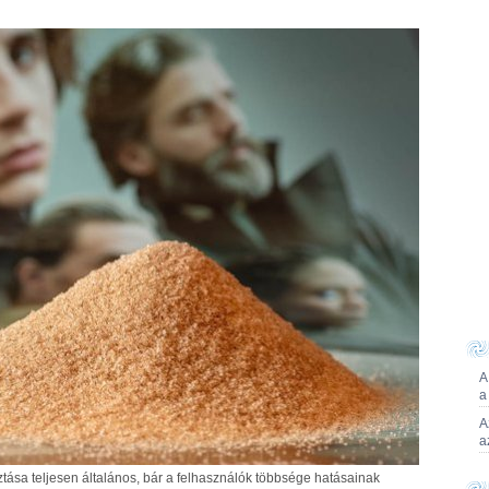
A
a
A
a
ása teljesen általános, bár a felhasználók többsége hatásainak