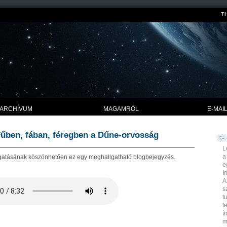
T
ARCHÍVUM
MAGAMRÓL
E-MAI
űben, fában, féregben a Dűne-orvosság
L
a
tásának köszönhetően ez egy meghallgatható blogbejegyzés.
e
I
A
s
t
t
í
m