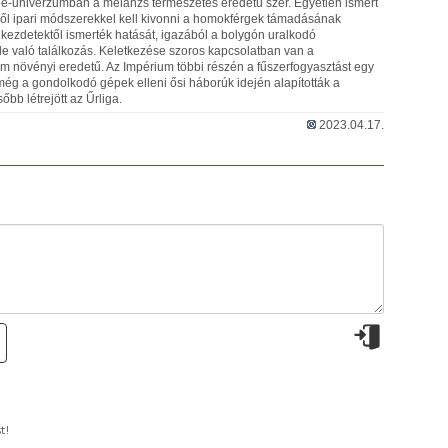
ne-univerzumban a melanzs természetes eredetű szer. Egyetlen ismert
ből ipari módszerekkel kell kivonni a homokférgek támadásának
 kezdetektől ismerték hatását, igazából a bolygón uralkodó
le való találkozás. Keletkezése szoros kapcsolatban van a
em növényi eredetű. Az Impérium többi részén a fűszerfogyasztást egy
még a gondolkodó gépek elleni ősi háborúk idején alapították a
bb létrejött az Űrliga.
2023.04.17.
t!