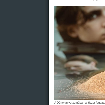
A Dűne univerzumában a fűszer fogyaszt