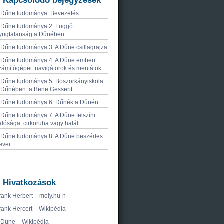
Kapcsolódó bejegyzések
 Dűne tudománya. Bevezetés
 Dűne tudománya 2. Függő
yugtalanság a Dűnében
 Dűne tudománya 3. A Dűne csillagrajza
 Dűne tudománya 4. A Dűne emberi
zámítógépei: navigátorok és mentátok
 Dűne tudománya 5. Boszorkányiskola
 Dűnében: a Bene Gesserit
 Dűne tudománya 6. Dűnék a Dűnén
 Dűne tudománya 7. A Dűne felszíni
alósága: cirkoruha vagy halál
 Dűne tudománya 8. A Dűne beszédes
evei
Hivatkozások
rank Herbert – moly.hu-n
rank Hercert – Wikipédia
 Dűne – Wikipédia