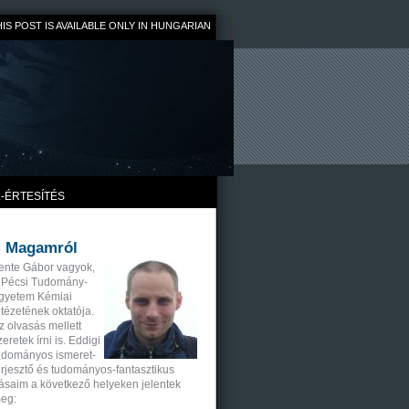
HIS POST IS AVAILABLE ONLY IN HUNGARIAN
L-ÉRTESÍTÉS
Magamról
ente Gábor vagyok,
 Pécsi Tudomány-
gyetem Kémiai
ntézetének oktatója.
z olvasás mellett
zeretek írni is. Eddigi
udományos ismeret-
erjesztő és tudományos-fantasztikus
rásaim a következő helyeken jelentek
eg: