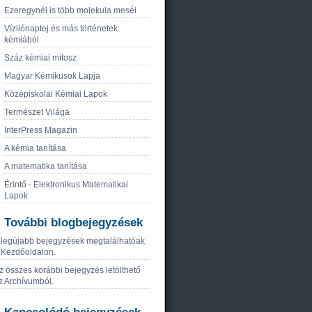
Ezeregynél is több molekula meséi
Vízilónaptej és más történetek
kémiából
Száz kémiai mítosz
Magyar Kémikusok Lapja
Középiskolai Kémiai Lapok
Természet Világa
InterPress Magazin
A kémia tanítása
A matematika tanítása
Érintő - Elektronikus Matematikai
Lapok
További blogbejegyzések
 legújabb bejegyzések megtalálhatóak
 Kezdőoldalon.
z összes korábbi bejegyzés letölthető
z Archívumból.