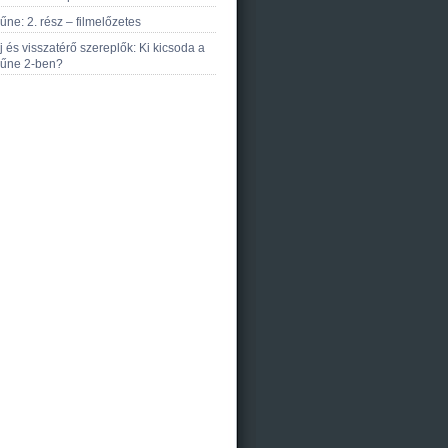
űne: 2. rész – filmelőzetes
j és visszatérő szereplők: Ki kicsoda a
űne 2-ben?