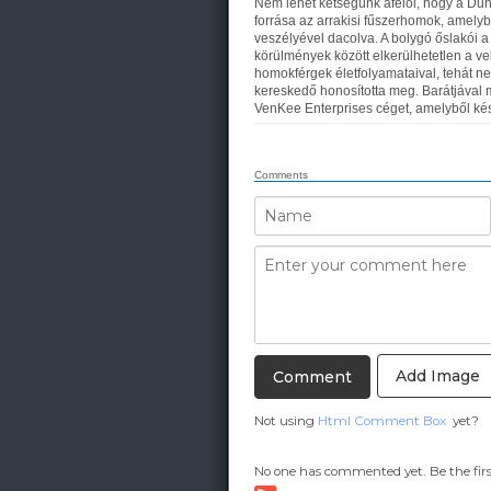
Nem lehet kétségünk afelől, hogy a Dű
forrása az arrakisi fűszerhomok, amely
veszélyével dacolva. A bolygó őslakói a
körülmények között elkerülhetetlen a ve
homokférgek életfolyamataival, tehát n
kereskedő honosította meg. Barátjával 
VenKee Enterprises céget, amelyből késő
Comments
Add Image
Not using
Html Comment Box
yet?
No one has commented yet. Be the firs