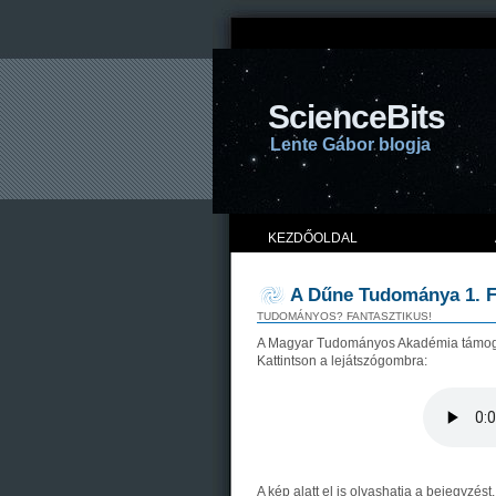
ScienceBits
Lente Gábor blogja
KEZDŐOLDAL
A Dűne Tudománya 1. F
TUDOMÁNYOS? FANTASZTIKUS!
A Magyar Tudományos Akadémia támoga
Kattintson a lejátszógombra:
A kép alatt el is olvashatja a bejegyzést.